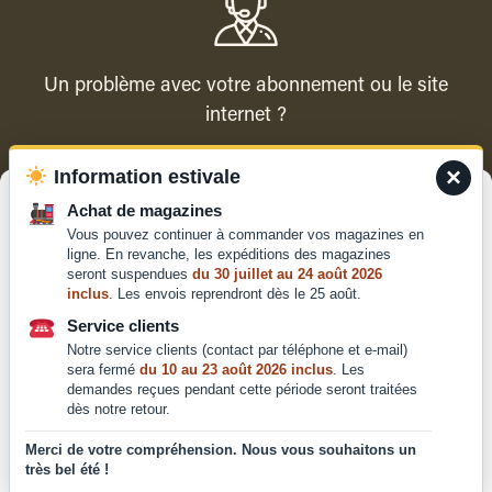
Un problème avec votre abonnement ou le site
internet ?
×
Information estivale
Contacter le service client
Gérer le consentement
Achat de magazines
Vous pouvez continuer à commander vos magazines en
Pour offrir les meilleures expériences, nous utilisons des technologies
ligne. En revanche, les expéditions des magazines
telles que les cookies pour stocker et/ou accéder aux informations des
seront suspendues
du 30 juillet au 24 août 2026
appareils. Le fait de consentir à ces technologies nous permettra de
inclus
. Les envois reprendront dès le 25 août.
traiter des données telles que le comportement de navigation ou les ID
Qui sommes-nous ?
uniques sur ce site. Le fait de ne pas consentir ou de retirer son
Service clients
Mentions légales
consentement peut avoir un effet négatif sur certaines caractéristiques
Notre service clients (contact par téléphone et e-mail)
et fonctions.
Conditions générales de
sera fermé
du 10 au 23 août 2026 inclus
. Les
vente et d'utilisation
demandes reçues pendant cette période seront traitées
dès notre retour.
Politique de
Accepter
confidentialité
Merci de votre compréhension. Nous vous souhaitons un
très bel été !
Déclaration de confidentialité