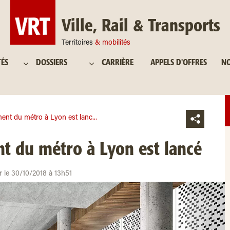
Ville, Rail & Transports
Territoires
& mobilités
TÉS
DOSSIERS
CARRIÈRE
APPELS D'OFFRES
NO
nt du métro à Lyon est lanc...
 du métro à Lyon est lancé
r le 30/10/2018 à 13h51