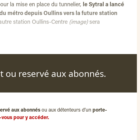
our la mise en place du tunnelier,
le Sytral a lancé
du métro depuis Oullins vers la future station
autre station Oullins-Centre
(image)
sera
nt ou reservé aux abonnés.
servé aux abonnés
ou aux détenteurs d’un
porte-
-vous pour y accéder.