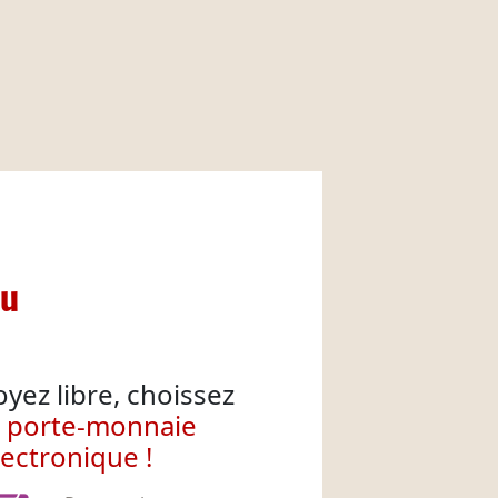
nu
oyez libre, choissez
e porte-monnaie
lectronique !