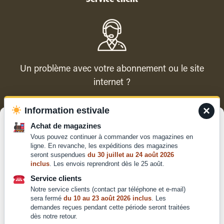
Un problème avec votre abonnement ou le site
internet ?
×
Information estivale
Contacter le service client
Gérer le consentement
Achat de magazines
Vous pouvez continuer à commander vos magazines en
Pour offrir les meilleures expériences, nous utilisons des technologies
ligne. En revanche, les expéditions des magazines
telles que les cookies pour stocker et/ou accéder aux informations des
seront suspendues
du 30 juillet au 24 août 2026
appareils. Le fait de consentir à ces technologies nous permettra de
inclus
. Les envois reprendront dès le 25 août.
traiter des données telles que le comportement de navigation ou les ID
Qui sommes-nous ?
uniques sur ce site. Le fait de ne pas consentir ou de retirer son
Service clients
Mentions légales
consentement peut avoir un effet négatif sur certaines caractéristiques
Notre service clients (contact par téléphone et e-mail)
et fonctions.
Conditions générales de
sera fermé
du 10 au 23 août 2026 inclus
. Les
demandes reçues pendant cette période seront traitées
vente et d'utilisation
dès notre retour.
Politique de