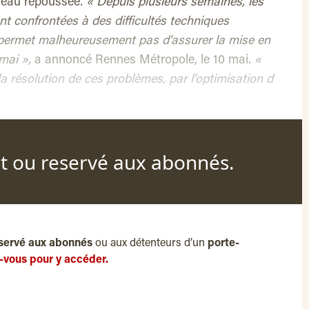
veau repoussée
. « Depuis plusieurs semaines, les
t confrontées à des difficultés techniques
 permet malheureusement pas d’assurer la mise en
 mai »,
a annoncé Rennes Métropole, le 10 mai.
«
a résolution de ces problèmes, par l’optimisation d
nt ou reservé aux abonnés.
servé aux abonnés
ou aux détenteurs d’un
porte-
-vous pour y accéder.