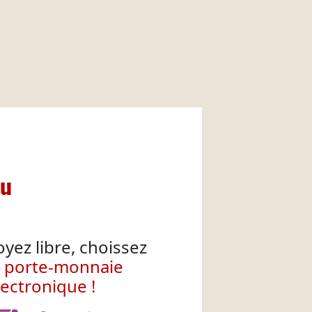
nu
oyez libre, choissez
e porte-monnaie
lectronique !