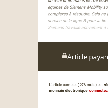
fin avril et fin mai »,
est de nou
équipes de Siemens Mobility son
complexes à résoudre. Cela ne
service de la ligne B pour la fin
Siemens travaille activement à l
Article paya
L'article complet ( 276 mots) est
ré
monnaie électronique
,
connectez