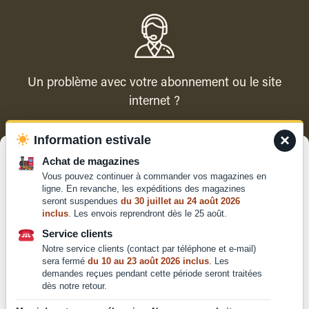
Un problème avec votre abonnement ou le site
internet ?
×
Information estivale
Contacter le service client
Gérer le consentement
Achat de magazines
Vous pouvez continuer à commander vos magazines en
Pour offrir les meilleures expériences, nous utilisons des technologies
ligne. En revanche, les expéditions des magazines
telles que les cookies pour stocker et/ou accéder aux informations des
seront suspendues
du 30 juillet au 24 août 2026
appareils. Le fait de consentir à ces technologies nous permettra de
inclus
. Les envois reprendront dès le 25 août.
traiter des données telles que le comportement de navigation ou les ID
Qui sommes-nous ?
uniques sur ce site. Le fait de ne pas consentir ou de retirer son
Service clients
Mentions légales
consentement peut avoir un effet négatif sur certaines caractéristiques
Notre service clients (contact par téléphone et e-mail)
et fonctions.
Conditions générales de
sera fermé
du 10 au 23 août 2026 inclus
. Les
vente et d'utilisation
demandes reçues pendant cette période seront traitées
dès notre retour.
Politique de
Accepter
confidentialité