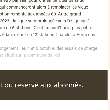
u métro parisien pourront embarquer dans du
qui commenceront alors à remplacer les vieux
ption remonte aux années 60. Autre grand
023 : la ligne sera prolongée vers l’est jusqu’à
e de 6 stations. C’est aujourd’hui la plus petite
 6 km, reliant en 13 stations Châtelet à Porte des
ongement, les 4 et 5 octobre, des essais de charge
aduc situé sur la commune de Noi
nt ou reservé aux abonnés.