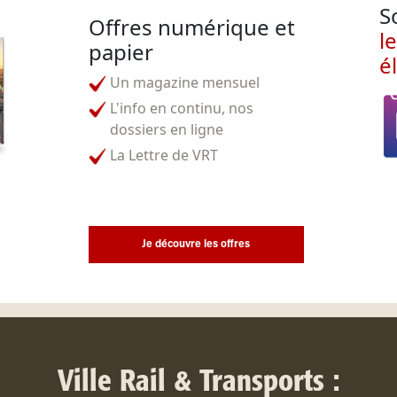
S
Offres numérique et
l
papier
é
Un magazine mensuel
L'info en continu, nos
dossiers en ligne
La Lettre de VRT
Je découvre les offres
Ville Rail & Transports :