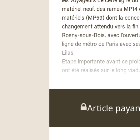
les voyageurs de cette ligne d
matériel neuf, des rames MP14 
matériels (MP59) dont la conce
changement attendu vers la fin 2
Rosny-sous-Bois, avec l’ouvertur
ligne de métro de Paris avec ses
Lilas.
Etape importante avant ce prol
ont été réalisés sur le long vi
Article paya