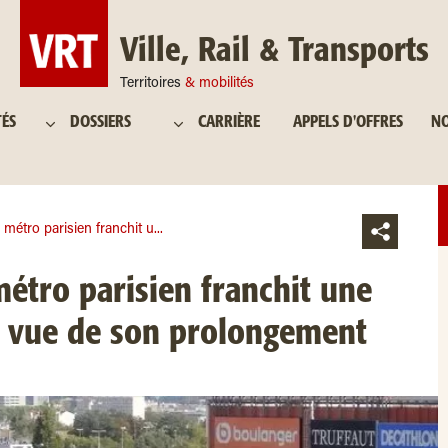
Ville, Rail & Transports
Territoires
& mobilités
TÉS
DOSSIERS
CARRIÈRE
APPELS D'OFFRES
NO
 métro parisien franchit u...
métro parisien franchit une
n vue de son prolongement