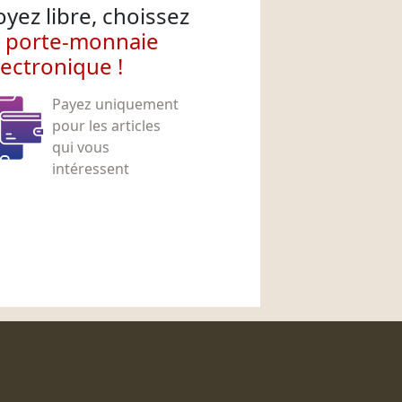
oyez libre, choissez
e porte-monnaie
lectronique !
Payez uniquement
pour les articles
qui vous
intéressent