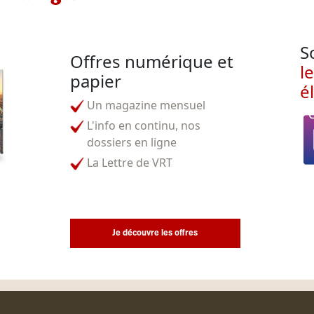
S
Offres numérique et
l
papier
é
Un magazine mensuel
L'info en continu, nos
dossiers en ligne
La Lettre de VRT
Je découvre les offres