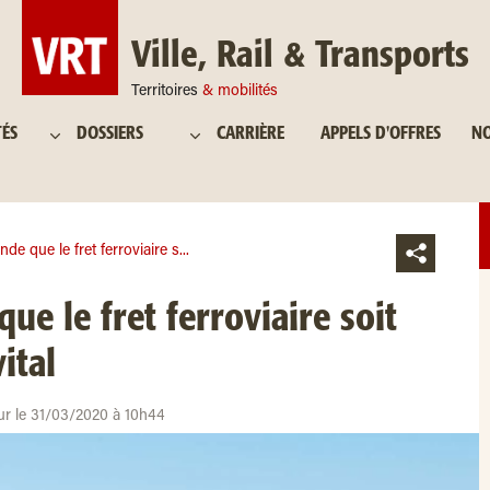
Ville, Rail & Transports
Territoires
& mobilités
TÉS
DOSSIERS
CARRIÈRE
APPELS D'OFFRES
NO
e que le fret ferroviaire s...
e le fret ferroviaire soit
ital
our le 31/03/2020 à 10h44