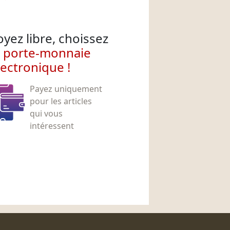
oyez libre, choissez
e porte-monnaie
lectronique !
Payez uniquement
pour les articles
qui vous
intéressent