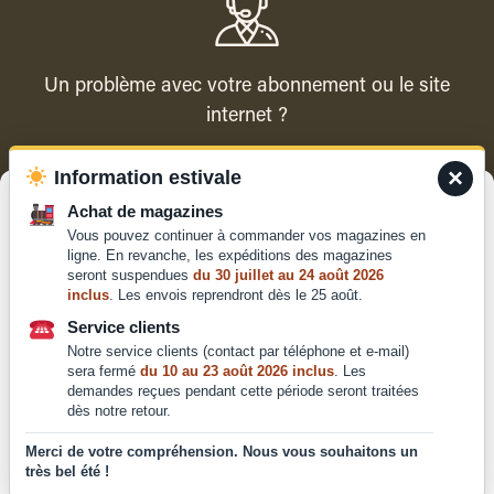
Un problème avec votre abonnement ou le site
internet ?
×
Information estivale
Contacter le service client
Gérer le consentement
Achat de magazines
Vous pouvez continuer à commander vos magazines en
Pour offrir les meilleures expériences, nous utilisons des technologies
ligne. En revanche, les expéditions des magazines
telles que les cookies pour stocker et/ou accéder aux informations des
seront suspendues
du 30 juillet au 24 août 2026
appareils. Le fait de consentir à ces technologies nous permettra de
inclus
. Les envois reprendront dès le 25 août.
traiter des données telles que le comportement de navigation ou les ID
Qui sommes-nous ?
uniques sur ce site. Le fait de ne pas consentir ou de retirer son
Service clients
Mentions légales
consentement peut avoir un effet négatif sur certaines caractéristiques
Notre service clients (contact par téléphone et e-mail)
et fonctions.
Conditions générales de
sera fermé
du 10 au 23 août 2026 inclus
. Les
demandes reçues pendant cette période seront traitées
vente et d'utilisation
dès notre retour.
Politique de
Accepter
confidentialité
Merci de votre compréhension. Nous vous souhaitons un
très bel été !
Déclaration de confidentialité