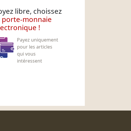
oyez libre, choissez
e porte-monnaie
lectronique !
Payez uniquement
pour les articles
qui vous
intéressent