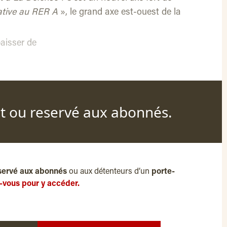
native au RER A
», le grand axe est-ouest de la
.
aisser de
nt ou reservé aux abonnés.
servé aux abonnés
ou aux détenteurs d’un
porte-
-vous pour y accéder.