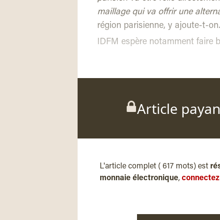
maillage qui va offrir une alter
région parisienne, y ajoute-t-on
IDFM espère notamment faire b
Article paya
L'article complet ( 617 mots) est
ré
monnaie électronique
,
connectez