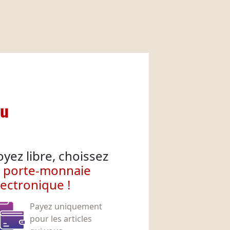
nu
oyez libre, choissez
e porte-monnaie
lectronique !
Payez uniquement
pour les articles