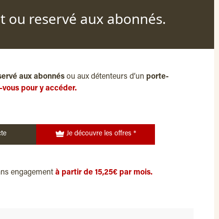
nt ou reservé aux abonnés.
servé aux abonnés
ou aux détenteurs d’un
porte-
-vous pour y accéder.
te
Je découvre les offres *
ans engagement
à partir de 15,25€ par mois.