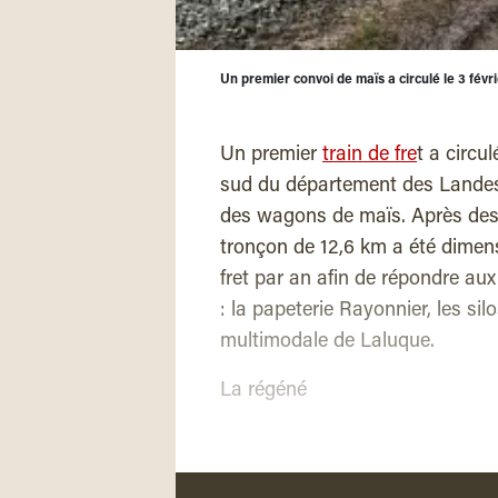
Un premier convoi de maïs a circulé le 3 fév
Un premier
train de fre
t a circu
sud du département des Landes
des wagons de maïs. Après des 
tronçon de 12,6 km a été dimen
fret par an afin de répondre au
: la papeterie Rayonnier, les si
multimodale de Laluque.
La régéné