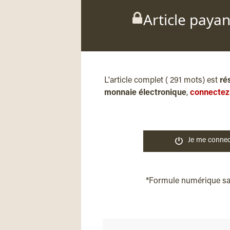
Article paya
L'article complet ( 291 mots) est
ré
monnaie électronique
,
connectez
Je me connec
*Formule numérique s