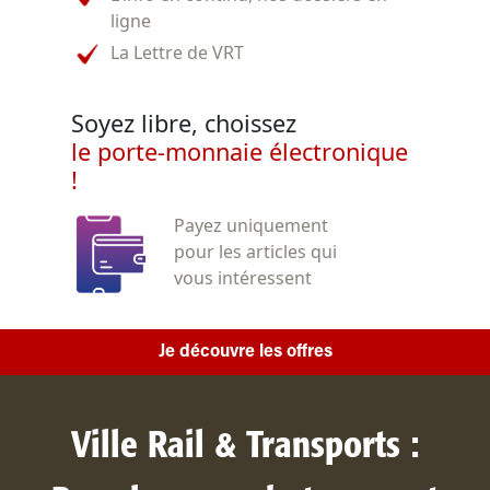
ligne
La Lettre de VRT
Soyez libre, choissez
le porte-monnaie électronique
!
Payez uniquement
pour les articles qui
vous intéressent
Je découvre les offres
Ville Rail & Transports :