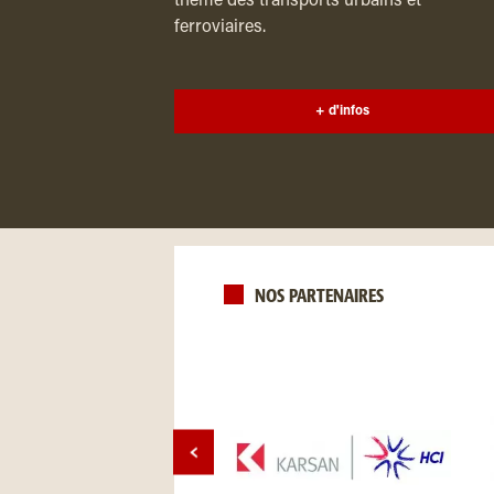
thème des transports urbains et
ferroviaires.
+ d'infos
NOS PARTENAIRES