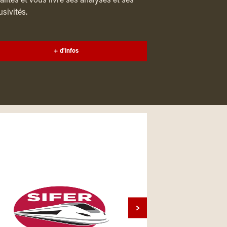
alités et vous livre ses analyses et ses
usivités.
+ d'infos