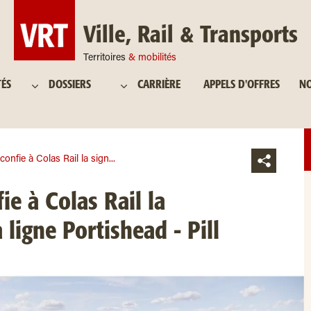
Ville, Rail & Transports
Territoires
& mobilités
TÉS
DOSSIERS
CARRIÈRE
APPELS D'OFFRES
NO
onfie à Colas Rail la sign...
ie à Colas Rail la
a ligne Portishead - Pill