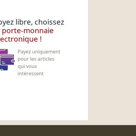
oyez libre, choissez
e porte-monnaie
lectronique !
Payez uniquement
pour les articles
qui vous
intéressent