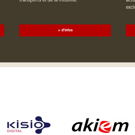
transports et de la mobilité.
actu
excl
+ d'infos