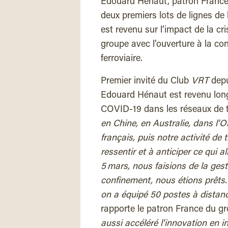
Edouard Hénaut, patron France 
deux premiers lots de lignes de 
est revenu sur l’impact de la cr
groupe avec l’ouverture à la co
ferroviaire.
P
remier invité du Club
VRT
depui
Edouard Hénaut est revenu longu
COVID-19 dans les réseaux de t
en Chine, en Australie, dans l’O
français, puis notre activité d
ressentir et à anticiper ce qui a
5 mars, nous faisions de la gesti
confinement, nous étions prêts. L
on a équipé 50 postes à distanc
rapporte le patron France du gr
aussi accéléré l’innovation en i