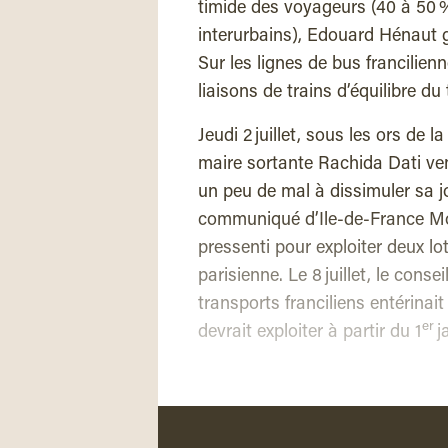
timide des voyageurs (40 à 50 %
interurbains), Edouard Hénaut g
Sur les lignes de bus francilien
liaisons de trains d’équilibre du 
Jeudi 2 juillet, sous les ors de l
maire sortante Rachida Dati vena
un peu de mal à dissimuler sa j
communiqué d’Ile-de-France Mob
pressenti pour exploiter deux lo
parisienne. Le 8 juillet, le conse
transports franciliens entérinait
er
devrait exploiter à partir du 1
j