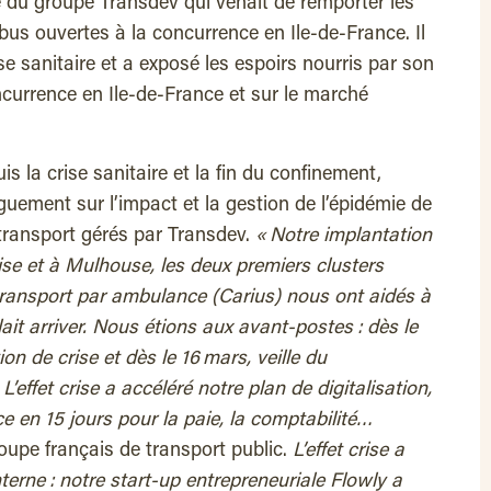
du groupe Transdev qui venait de remporter les
bus ouvertes à la concurrence en Ile-de-France. Il
ise sanitaire et a exposé les espoirs nourris par son
ncurrence en Ile-de-France et sur le marché
s la crise sanitaire et la fin du confinement,
ement sur l’impact et la gestion de l’épidémie de
ransport gérés par Transdev.
« Notre implantation
ise et à Mulhouse, les deux premiers clusters
e transport par ambulance (Carius) nous ont aidés à
llait arriver. Nous étions aux avant-postes : dès le
on de crise et dès le 16 mars, veille du
’effet crise a accéléré notre plan de digitalisation,
e en 15 jours pour la paie, la comptabilité…
oupe français de transport public.
L’effet crise a
nterne : notre start-up entrepreneuriale Flowly a