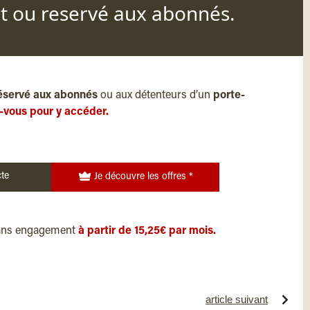
nt ou reservé aux abonnés.
éservé aux abonnés
ou aux détenteurs d’un
porte-
-vous pour y accéder.
te
Je découvre les offres *
ans engagement
à partir de 15,25€ par mois.
article suivant