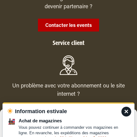
devenir partenaire ?
Contacter les events
Service client
Un problème avec votre abonnement ou le site
internet ?
×
Information estivale
Contacter le service client
Gérer le consentement
Achat de magazines
Vous pouvez continuer à commander vos magazines en
Pour offrir les meilleures expériences, nous utilisons des technologies
ligne. En revanche, les expéditions des magazines
telles que les cookies pour stocker et/ou accéder aux informations des