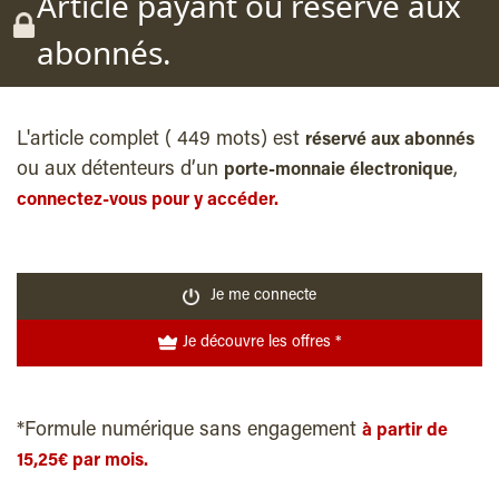
Article payant ou reservé aux
abonnés.
L'article complet ( 449 mots) est
réservé aux abonnés
ou aux détenteurs d’un
,
porte-monnaie électronique
connectez-vous pour y accéder.
Je me connecte
Je découvre les offres *
*Formule numérique sans engagement
à partir de
15,25€ par mois.