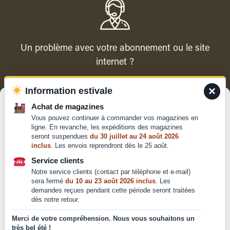
Un problème avec votre abonnement ou le site
internet ?
×
Information estivale
Contacter le service client
Gérer le consentement
Achat de magazines
Vous pouvez continuer à commander vos magazines en
Pour offrir les meilleures expériences, nous utilisons des technologies
ligne. En revanche, les expéditions des magazines
telles que les cookies pour stocker et/ou accéder aux informations des
seront suspendues
du 30 juillet au 24 août 2026
appareils. Le fait de consentir à ces technologies nous permettra de
inclus
. Les envois reprendront dès le 25 août.
traiter des données telles que le comportement de navigation ou les ID
Qui sommes-nous ?
uniques sur ce site. Le fait de ne pas consentir ou de retirer son
Service clients
Mentions légales
consentement peut avoir un effet négatif sur certaines caractéristiques
Notre service clients (contact par téléphone et e-mail)
et fonctions.
Conditions générales de
sera fermé
du 10 au 23 août 2026 inclus
. Les
vente et d'utilisation
demandes reçues pendant cette période seront traitées
dès notre retour.
Politique de
Accepter
confidentialité
Merci de votre compréhension. Nous vous souhaitons un
très bel été !