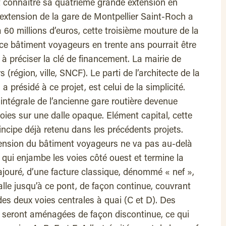
t connaître sa quatrième grande extension en
extension de la gare de Montpellier Saint-Roch a
 60 millions d’euros, cette troisième mouture de la
ce bâtiment voyageurs en trente ans pourrait être
e à préciser la clé de financement. La mairie de
s (région, ville, SNCF). Le parti de l’architecte de la
 présidé à ce projet, est celui de la simplicité.
 intégrale de l’ancienne gare routière devenue
oies sur une dalle opaque. Elément capital, cette
incipe déjà retenu dans les précédents projets.
xtension du bâtiment voyageurs ne va pas au-delà
 qui enjambe les voies côté ouest et termine la
 ajouré, d’une facture classique, dénommé « nef »,
dalle jusqu’à ce pont, de façon continue, couvrant
des deux voies centrales à quai (C et D). Des
e seront aménagées de façon discontinue, ce qui