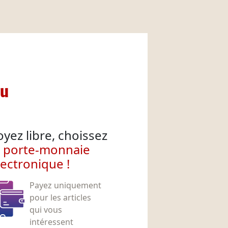
nu
oyez libre, choissez
e porte-monnaie
lectronique !
Payez uniquement
pour les articles
qui vous
intéressent