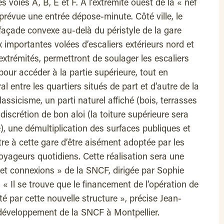
s voies A, B, E et F. A l’extrémité ouest de la « nef
prévue une entrée dépose-minute. Côté ville, le
 façade convexe au-delà du péristyle de la gare
 importantes volées d’escaliers extérieurs nord et
extrémités, permettront de soulager les escaliers
 pour accéder à la partie supérieure, tout en
l entre les quartiers situés de part et d’autre de la
lassicisme, un parti naturel affiché (bois, terrasses
iscrétion de bon aloi (la toiture supérieure sera
e), une démultiplication des surfaces publiques et
e à cette gare d’être aisément adoptée par les
oyageurs quotidiens. Cette réalisation sera une
s et connexions » de la SNCF, dirigée par Sophie
. « Il se trouve que le financement de l’opération de
é par cette nouvelle structure », précise Jean-
u développement de la SNCF à Montpellier.