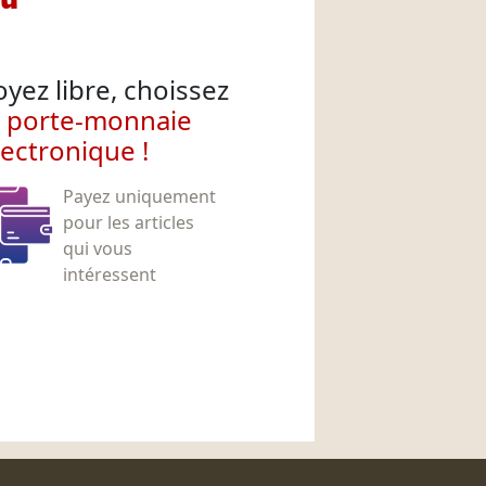
oyez libre, choissez
e porte-monnaie
lectronique !
Payez uniquement
pour les articles
qui vous
intéressent