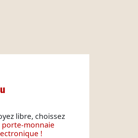
nu
oyez libre, choissez
e porte-monnaie
lectronique !