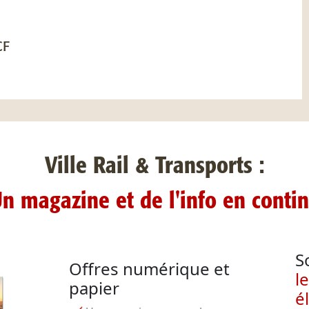
CF
Ville Rail & Transports :
n magazine et de l'info en conti
S
Offres numérique et
l
papier
é