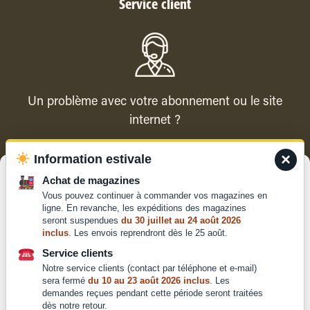
Service client
Un problème avec votre abonnement ou le site
internet ?
×
Information estivale
Contacter le service client
Gérer le consentement
Achat de magazines
Vous pouvez continuer à commander vos magazines en
Pour offrir les meilleures expériences, nous utilisons des technologies
ligne. En revanche, les expéditions des magazines
telles que les cookies pour stocker et/ou accéder aux informations des
seront suspendues
du 30 juillet au 24 août 2026
appareils. Le fait de consentir à ces technologies nous permettra de
inclus
. Les envois reprendront dès le 25 août.
traiter des données telles que le comportement de navigation ou les ID
Qui sommes-nous ?
uniques sur ce site. Le fait de ne pas consentir ou de retirer son
Service clients
Mentions légales
consentement peut avoir un effet négatif sur certaines caractéristiques
Notre service clients (contact par téléphone et e-mail)
et fonctions.
Conditions générales de
sera fermé
du 10 au 23 août 2026 inclus
. Les
demandes reçues pendant cette période seront traitées
vente et d'utilisation
dès notre retour.