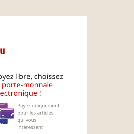
nu
oyez libre, choissez
e porte-monnaie
lectronique !
Payez uniquement
pour les articles
qui vous
intéressent