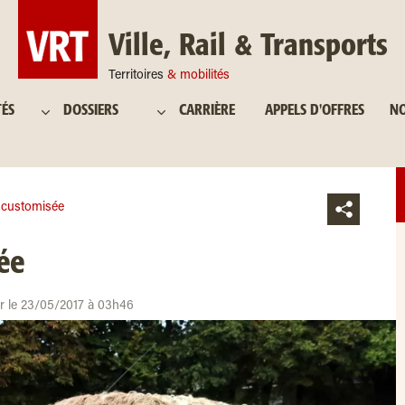
Ville, Rail & Transports
Territoires
& mobilités
TÉS
DOSSIERS
CARRIÈRE
APPELS D'OFFRES
NO
’ customisée
ée
ur le 23/05/2017 à 03h46