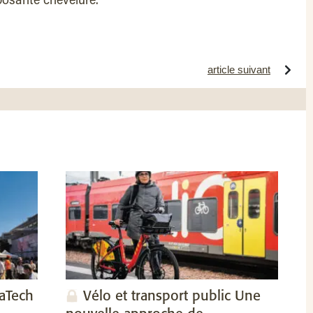
mposante chevelure.
article suivant
vaTech
Vélo et transport public Une