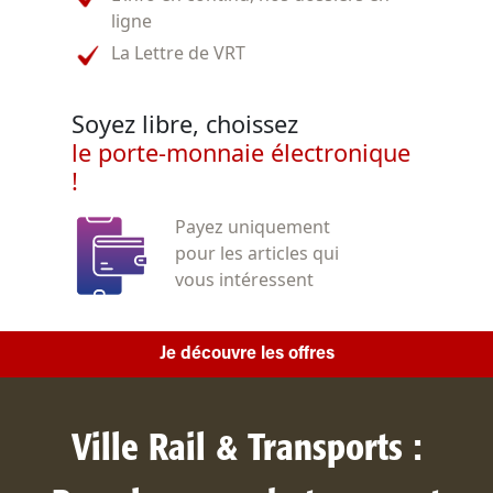
ligne
La Lettre de VRT
Soyez libre, choissez
le porte-monnaie électronique
!
Payez uniquement
pour les articles qui
vous intéressent
Je découvre les offres
Ville Rail & Transports :