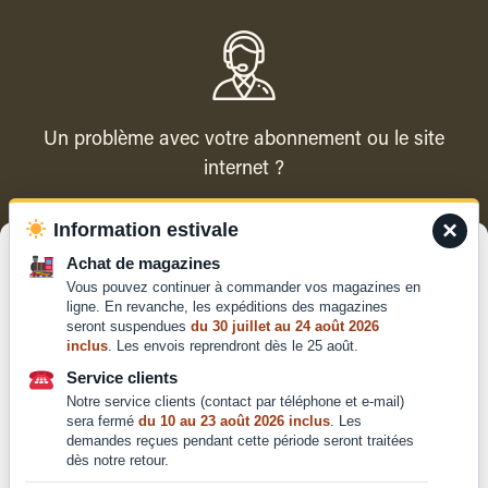
Un problème avec votre abonnement ou le site
internet ?
×
Information estivale
Contacter le service client
Gérer le consentement
Achat de magazines
Vous pouvez continuer à commander vos magazines en
Pour offrir les meilleures expériences, nous utilisons des technologies
ligne. En revanche, les expéditions des magazines
telles que les cookies pour stocker et/ou accéder aux informations des
seront suspendues
du 30 juillet au 24 août 2026
appareils. Le fait de consentir à ces technologies nous permettra de
inclus
. Les envois reprendront dès le 25 août.
traiter des données telles que le comportement de navigation ou les ID
Qui sommes-nous ?
uniques sur ce site. Le fait de ne pas consentir ou de retirer son
Service clients
Mentions légales
consentement peut avoir un effet négatif sur certaines caractéristiques
Notre service clients (contact par téléphone et e-mail)
et fonctions.
Conditions générales de
sera fermé
du 10 au 23 août 2026 inclus
. Les
demandes reçues pendant cette période seront traitées
vente et d'utilisation
dès notre retour.
Politique de
Accepter