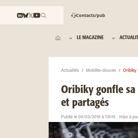
Contacts/pub
LE MAGAZINE
ACTUALI
Actualités
Mobilite-douces
Oribiky 
Oribiky gonfle sa 
et partagés
Publié le 04/03/2019 à 13h15 , mise à jo