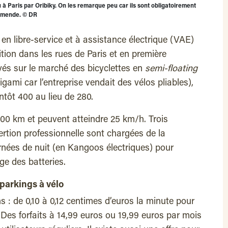
 à Paris par Oribiky. On les remarque peu car ils sont obligatoirement
'amende.
©
DR
en libre-service et à assistance électrique (VAE)
ition dans les rues de Paris et en première
ivés sur le marché des bicyclettes en
semi-floating
igami car l’entreprise vendait des vélos pliables),
tôt 400 au lieu de 280.
100 km et peuvent atteindre 25 km/h. Trois
ertion professionnelle sont chargées de la
rnées de nuit (en Kangoos électriques) pour
rge des batteries.
 parkings à vélo
ns : de 0,10 à 0,12 centimes d’euros la minute pour
Des forfaits à 14,99 euros ou 19,99 euros par mois