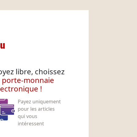
nu
oyez libre, choissez
e porte-monnaie
lectronique !
Payez uniquement
pour les articles
qui vous
intéressent