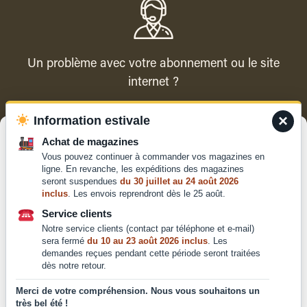
Un problème avec votre abonnement ou le site
internet ?
×
Information estivale
Contacter le service client
Gérer le consentement
Achat de magazines
Vous pouvez continuer à commander vos magazines en
Pour offrir les meilleures expériences, nous utilisons des technologies
ligne. En revanche, les expéditions des magazines
telles que les cookies pour stocker et/ou accéder aux informations des
seront suspendues
du 30 juillet au 24 août 2026
appareils. Le fait de consentir à ces technologies nous permettra de
inclus
. Les envois reprendront dès le 25 août.
traiter des données telles que le comportement de navigation ou les ID
Qui sommes-nous ?
uniques sur ce site. Le fait de ne pas consentir ou de retirer son
Service clients
Mentions légales
consentement peut avoir un effet négatif sur certaines caractéristiques
Notre service clients (contact par téléphone et e-mail)
et fonctions.
Conditions générales de
sera fermé
du 10 au 23 août 2026 inclus
. Les
demandes reçues pendant cette période seront traitées
vente et d'utilisation
dès notre retour.
Politique de
Accepter
confidentialité
Merci de votre compréhension. Nous vous souhaitons un
très bel été !