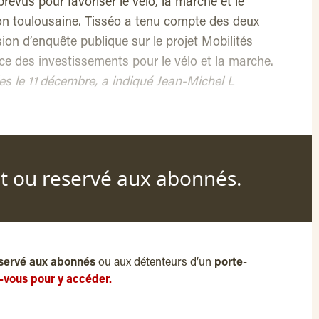
révus pour favoriser le vélo, la marche et le
on toulousaine. Tisséo a tenu compte des deux
on d’enquête publique sur le projet Mobilités
ce des investissements pour le vélo et la marche.
es le 11 décembre, a indiqué Jean-Michel L
nt ou reservé aux abonnés.
servé aux abonnés
ou aux détenteurs d’un
porte-
-vous pour y accéder.