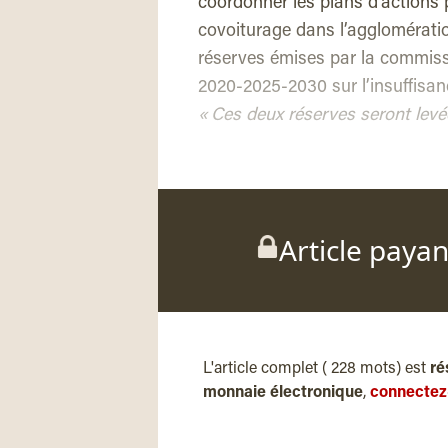
coordonner les plans d’actions p
covoiturage dans l’agglomérati
réserves émises par la commissi
2020-2025-2030 sur l’insuffisan
« Ces deux réserves seront levé
Article paya
L'article complet ( 228 mots) est
ré
monnaie électronique
,
connectez