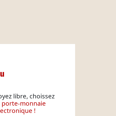
nu
oyez libre, choissez
e porte-monnaie
lectronique !