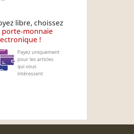
oyez libre, choissez
e porte-monnaie
lectronique !
Payez uniquement
pour les articles
qui vous
intéressent