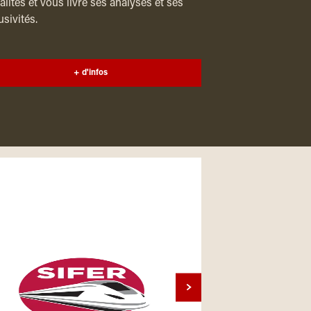
alités et vous livre ses analyses et ses
usivités.
+ d'infos