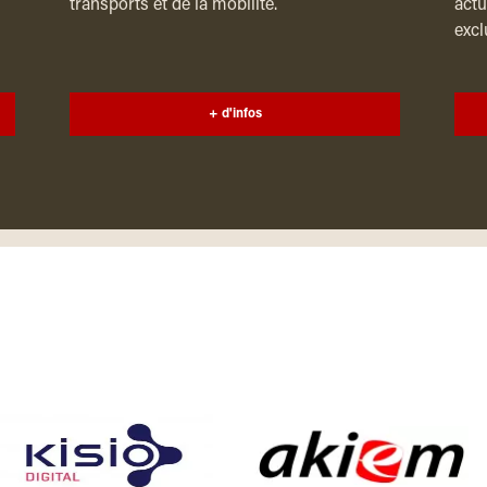
transports et de la mobilité.
actu
excl
+ d'infos