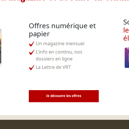
S
Offres numérique et
l
papier
é
Un magazine mensuel
L'info en continu, nos
dossiers en ligne
La Lettre de VRT
Je découvre les offres