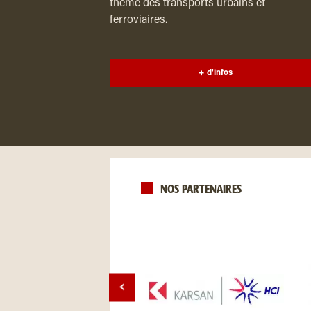
thème des transports urbains et
ferroviaires.
+ d'infos
NOS PARTENAIRES