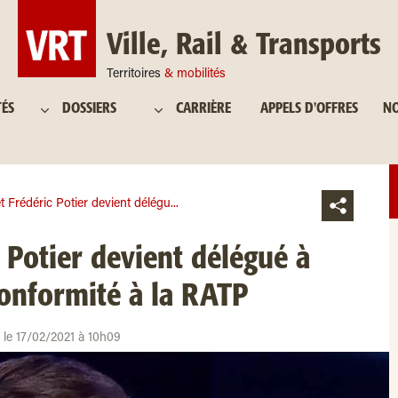
Ville, Rail & Transports
Territoires
& mobilités
TÉS
DOSSIERS
CARRIÈRE
APPELS D'OFFRES
NO
t Frédéric Potier devient délégu...
c Potier devient délégué à
 Conformité à la RATP
r le 17/02/2021 à 10h09