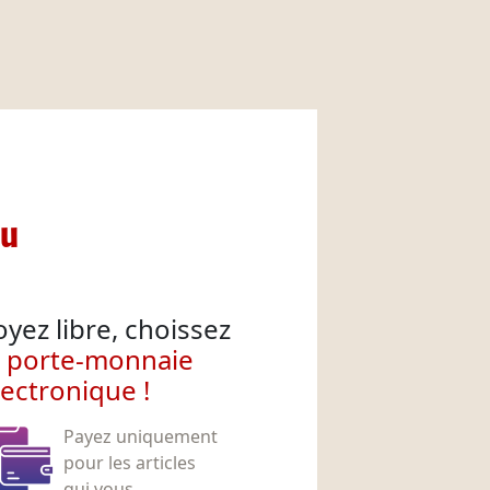
nu
oyez libre, choissez
e porte-monnaie
lectronique !
Payez uniquement
pour les articles
qui vous