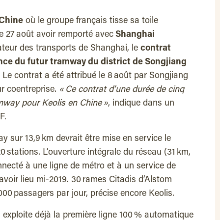
 Chine
où le groupe français tisse sa toile
e 27 août avoir remporté avec
Shanghai
rateur des transports de Shanghai, le
contrat
nce du futur tramway du district de Songjiang
Le contrat a été attribué le 8 août par Songjiang
r coentreprise.
« Ce contrat d’une durée de cinq
amway pour Keolis en Chine »
, indique dans un
F.
 sur 13,9 km devrait être mise en service le
 stations. L’ouverture intégrale du réseau (31 km,
onnecté à une ligne de métro et à un service de
 avoir lieu mi-2019. 30 rames Citadis d’Alstom
000 passagers par jour, précise encore Keolis.
l exploite déjà la première ligne 100 % automatique