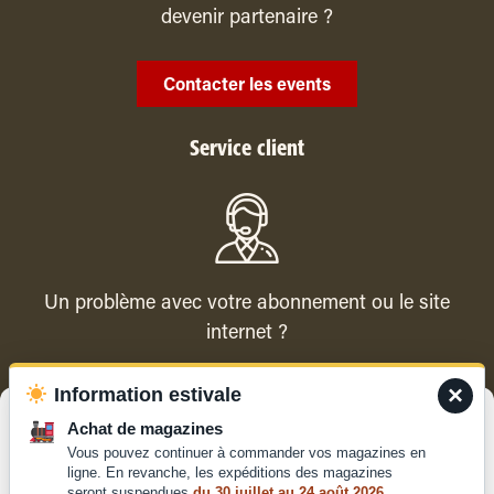
devenir partenaire ?
Contacter les events
Service client
Un problème avec votre abonnement ou le site
internet ?
×
Information estivale
Contacter le service client
Gérer le consentement
Achat de magazines
Vous pouvez continuer à commander vos magazines en
Pour offrir les meilleures expériences, nous utilisons des technologies
ligne. En revanche, les expéditions des magazines
telles que les cookies pour stocker et/ou accéder aux informations des
seront suspendues
du 30 juillet au 24 août 2026