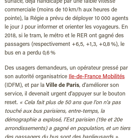
surface, déjà handicapé par une faible vitesse
commerciale (moins de 10 km/h aux heures de
pointe), la Régie a prévu de déployer 10 000 agents
le jour J pour informer et orienter les voyageurs. En
2018, si le tram, le métro et le RER ont gagné des
passagers (respectivement +6,5, +1,3, +0,8 %), le
bus en a perdu 0,6 %
Des usagers demandeurs, un opérateur pressé par
son autorité organisatrice
Ile-de-France Mobilités
(IDFM), et par la
Ville de Paris
, d’améliorer son
service, il devenait urgent d’appuyer sur le bouton
reset.
« Cela fait plus de 50 ans que l’on n’a pas
touché aux bus parisiens, entre-temps, la
démographie a explosé, l’Est parisien (19e et 20e
arrondissements) a gagné en population, et un tiers
des passagers du bus sont des banlieusards »
,