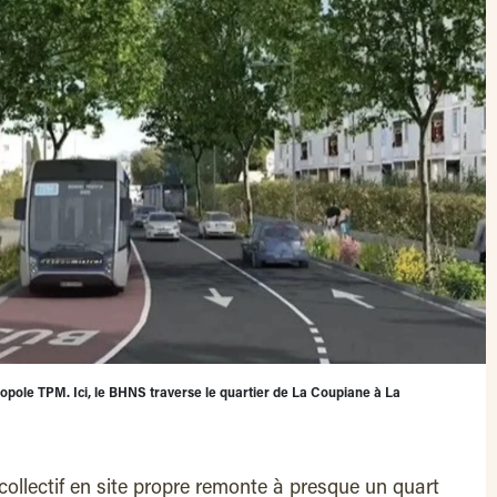
opole TPM. Ici, le BHNS traverse le quartier de La Coupiane à La
 collectif en site propre remonte à presque un quart