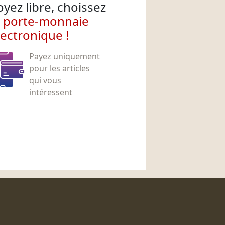
oyez libre, choissez
e porte-monnaie
lectronique !
Payez uniquement
pour les articles
qui vous
intéressent