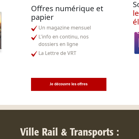
S
Offres numérique et
l
papier
é
Un magazine mensuel
L'info en continu, nos
dossiers en ligne
La Lettre de VRT
Je découvre les offres
Ville Rail & Transports :