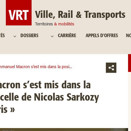
Ville, Rail & Transports
Territoires
& mobilités
TÉS
DOSSIERS
CARRIÈRE
APPELS D'OFFRES
NO
manuel Macron s’est mis dans la posi...
ron s’est mis dans la
 celle de Nicolas Sarkozy
is »