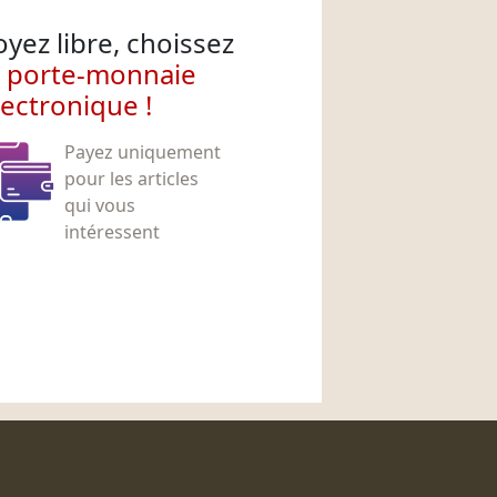
oyez libre, choissez
e porte-monnaie
lectronique !
Payez uniquement
pour les articles
qui vous
intéressent