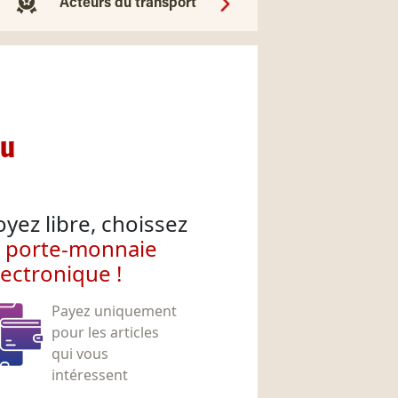
Acteurs du transport
nu
oyez libre, choissez
e porte-monnaie
lectronique !
Payez uniquement
pour les articles
qui vous
intéressent