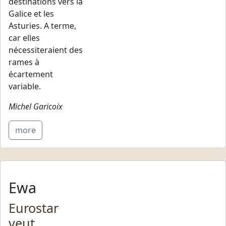
destinations vers la
Galice et les
Asturies. A terme,
car elles
nécessiteraient des
rames à
écartement
variable.
Michel Garicoix
more
Ewa
Eurostar
veut