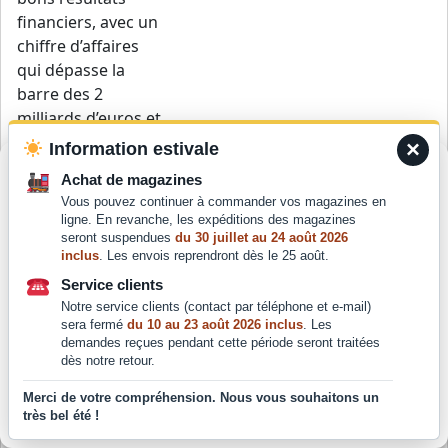
financiers, avec un
chiffre d’affaires
qui dépasse la
barre des 2
milliards d’euros et
un EBITDA de 423
×
Information estivale
millions d’euros.
Gérer le consentement
Achat de magazines
Des résultats qui
Vous pouvez continuer à commander vos magazines en
Pour offrir les meilleures expériences, nous utilisons des technologies
découlent de
ligne. En revanche, les expéditions des magazines
telles que les cookies pour stocker et/ou accéder aux informations des
l’importante
seront suspendues
du 30 juillet au 24 août 2026
appareils. Le fait de consentir à ces technologies nous permettra de
inclus
. Les envois reprendront dès le 25 août.
augmentation de
traiter des données telles que le comportement de navigation ou les ID
uniques sur ce site. Le fait de ne pas consentir ou de retirer son
l’offre entre 2022 et
Service clients
consentement peut avoir un effet négatif sur certaines caractéristiques
Notre service clients (contact par téléphone et e-mail)
2023, qui a permis
et fonctions.
sera fermé
du 10 au 23 août 2026 inclus
. Les
une croissance
demandes reçues pendant cette période seront traitées
globale de la
dès notre retour.
fréquentation des
Accepter
Merci de votre compréhension. Nous vous souhaitons un
trains. Par ailleurs
très bel été !
Déclaration de confidentialité
le Groupe Eurostar