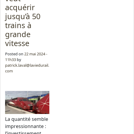
acquérir
jusqu’à 50
trains à
grande
vitesse
Posted on
22 mai 2024 -
11h33
by
patrick.laval@laviedurail.
com
La quantité semble
impressionnante :
l’investissement