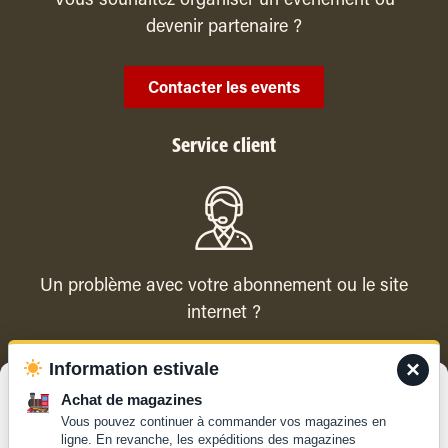
Vous souhaitez organiser un évenement ou
devenir partenaire ?
Contacter les events
Service client
Un problème avec votre abonnement ou le site
internet ?
×
Information estivale
Contacter le service client
Gérer le consentement
Achat de magazines
Vous pouvez continuer à commander vos magazines en
Pour offrir les meilleures expériences, nous utilisons des technologies
ligne. En revanche, les expéditions des magazines
telles que les cookies pour stocker et/ou accéder aux informations des