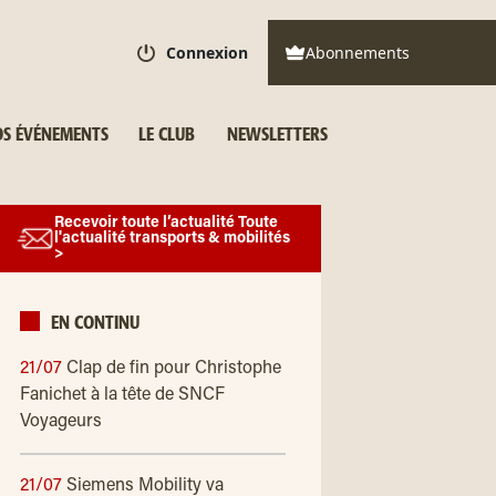
Connexion
Abonnements
S ÉVÉNEMENTS
LE CLUB
NEWSLETTERS
Recevoir toute l’actualité Toute
l'actualité transports & mobilités
>
EN CONTINU
21/07
Clap de fin pour Christophe
Fanichet à la tête de SNCF
Voyageurs
21/07
Siemens Mobility va