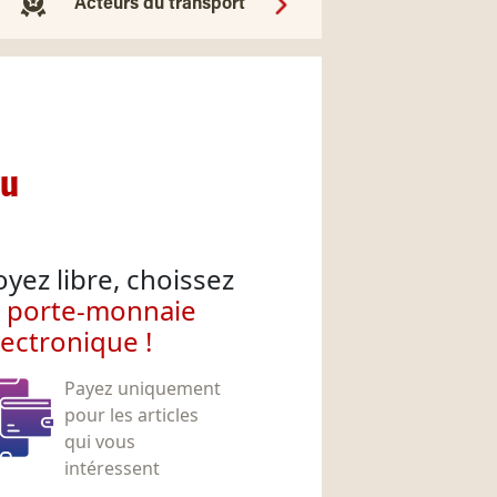
Acteurs du transport
nu
oyez libre, choissez
e porte-monnaie
lectronique !
Payez uniquement
pour les articles
qui vous
intéressent