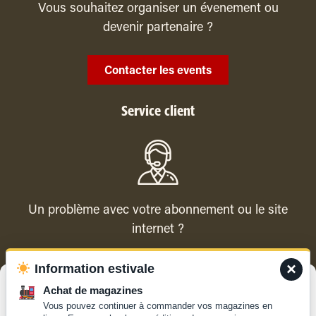
Vous souhaitez organiser un évenement ou
devenir partenaire ?
Contacter les events
Service client
Un problème avec votre abonnement ou le site
internet ?
×
Information estivale
Contacter le service client
Gérer le consentement
Achat de magazines
Vous pouvez continuer à commander vos magazines en
Pour offrir les meilleures expériences, nous utilisons des technologies