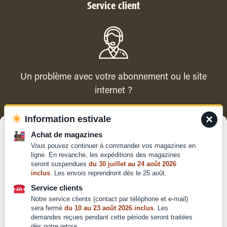
Service client
Un problème avec votre abonnement ou le site
internet ?
×
Information estivale
Contacter le service client
Gérer le consentement
Achat de magazines
Vous pouvez continuer à commander vos magazines en
Pour offrir les meilleures expériences, nous utilisons des technologies
ligne. En revanche, les expéditions des magazines
telles que les cookies pour stocker et/ou accéder aux informations des
seront suspendues
du 30 juillet au 24 août 2026
appareils. Le fait de consentir à ces technologies nous permettra de
inclus
. Les envois reprendront dès le 25 août.
traiter des données telles que le comportement de navigation ou les ID
Qui sommes-nous ?
uniques sur ce site. Le fait de ne pas consentir ou de retirer son
Service clients
Mentions légales
consentement peut avoir un effet négatif sur certaines caractéristiques
Notre service clients (contact par téléphone et e-mail)
et fonctions.
Conditions générales de
sera fermé
du 10 au 23 août 2026 inclus
. Les
demandes reçues pendant cette période seront traitées
vente et d'utilisation
dès notre retour.