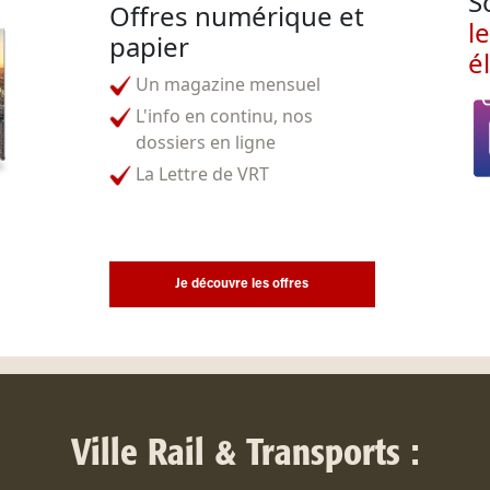
S
Offres numérique et
l
papier
é
Un magazine mensuel
L'info en continu, nos
dossiers en ligne
La Lettre de VRT
Je découvre les offres
Ville Rail & Transports :