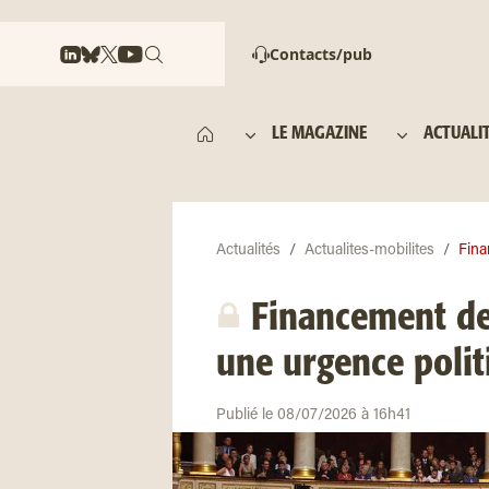
Contacts/pub
LE MAGAZINE
ACTUALI
Actualités
Actualites-mobilites
Fina
Financement des
une urgence polit
Publié le 08/07/2026 à 16h41