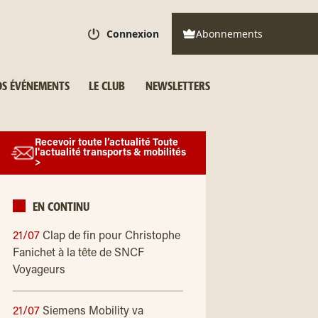
Connexion
Abonnements
S ÉVÉNEMENTS
LE CLUB
NEWSLETTERS
Recevoir toute l’actualité Toute
l'actualité transports & mobilités
>
EN CONTINU
21/07
Clap de fin pour Christophe
Fanichet à la tête de SNCF
Voyageurs
21/07
Siemens Mobility va