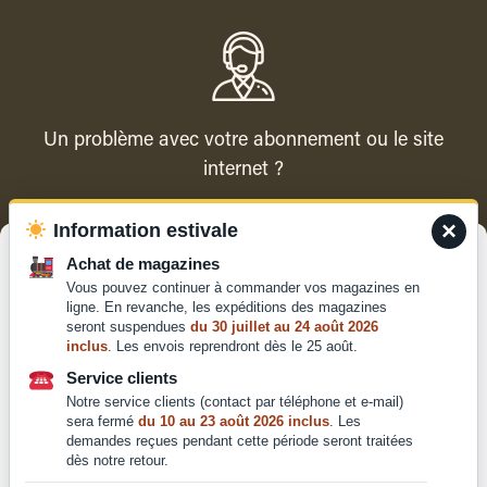
Un problème avec votre abonnement ou le site
internet ?
×
Information estivale
Contacter le service client
Gérer le consentement
Achat de magazines
Vous pouvez continuer à commander vos magazines en
Pour offrir les meilleures expériences, nous utilisons des technologies
ligne. En revanche, les expéditions des magazines
telles que les cookies pour stocker et/ou accéder aux informations des
seront suspendues
du 30 juillet au 24 août 2026
appareils. Le fait de consentir à ces technologies nous permettra de
inclus
. Les envois reprendront dès le 25 août.
traiter des données telles que le comportement de navigation ou les ID
Qui sommes-nous ?
uniques sur ce site. Le fait de ne pas consentir ou de retirer son
Service clients
Mentions légales
consentement peut avoir un effet négatif sur certaines caractéristiques
Notre service clients (contact par téléphone et e-mail)
et fonctions.
Conditions générales de
sera fermé
du 10 au 23 août 2026 inclus
. Les
demandes reçues pendant cette période seront traitées
vente et d'utilisation
dès notre retour.
Politique de
Accepter