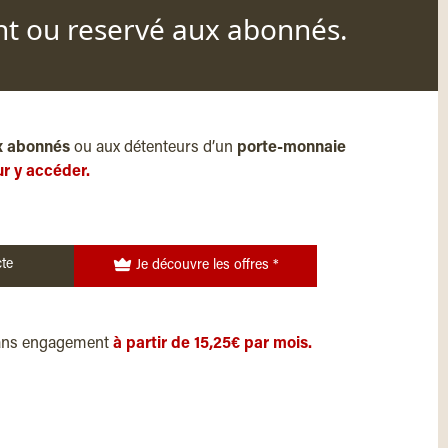
nt ou reservé aux abonnés.
x abonnés
ou aux détenteurs d’un
porte-monnaie
r y accéder.
te
Je découvre les offres *
ans engagement
à partir de 15,25€ par mois.