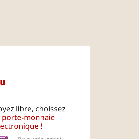
nu
oyez libre, choissez
e porte-monnaie
lectronique !
Payez uniquement