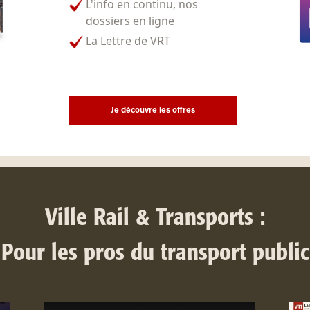
L'info en continu, nos
dossiers en ligne
La Lettre de VRT
Je découvre les offres
Ville Rail & Transports :
Pour les pros du transport public