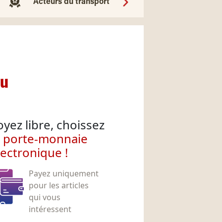
Acteurs du transport
nu
oyez libre, choissez
e porte-monnaie
lectronique !
Payez uniquement
pour les articles
qui vous
intéressent