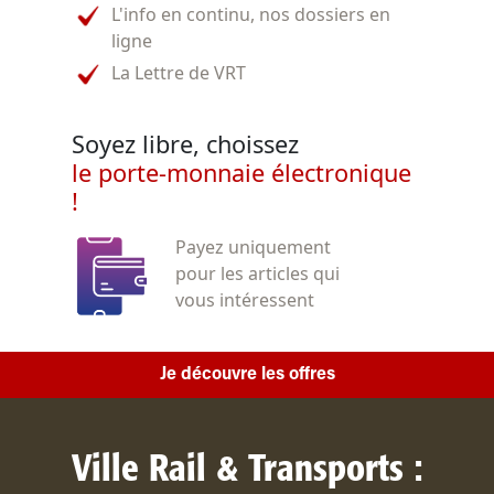
L'info en continu, nos dossiers en
ligne
La Lettre de VRT
Soyez libre, choissez
le porte-monnaie électronique
!
Payez uniquement
pour les articles qui
vous intéressent
Je découvre les offres
Ville Rail & Transports :