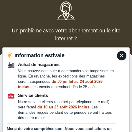
Un problème avec votre abonnement ou le site
internet ?
×
Information estivale
Contacter le service client
Gérer le consentement
Achat de magazines
Vous pouvez continuer à commander vos magazines en
Pour offrir les meilleures expériences, nous utilisons des technologies
ligne. En revanche, les expéditions des magazines
telles que les cookies pour stocker et/ou accéder aux informations des
seront suspendues
du 30 juillet au 24 août 2026
appareils. Le fait de consentir à ces technologies nous permettra de
inclus
. Les envois reprendront dès le 25 août.
traiter des données telles que le comportement de navigation ou les ID
Qui sommes-nous ?
uniques sur ce site. Le fait de ne pas consentir ou de retirer son
Service clients
Mentions légales
consentement peut avoir un effet négatif sur certaines caractéristiques
Notre service clients (contact par téléphone et e-mail)
et fonctions.
Conditions générales de
sera fermé
du 10 au 23 août 2026 inclus
. Les
vente et d'utilisation
demandes reçues pendant cette période seront traitées
dès notre retour.
Politique de
Accepter
confidentialité
Merci de votre compréhension. Nous vous souhaitons un