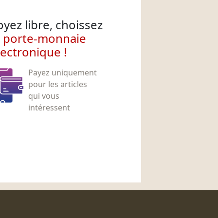
oyez libre, choissez
e porte-monnaie
lectronique !
Payez uniquement
pour les articles
qui vous
intéressent