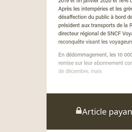
2019 et fin janvier 2020 et 16
Après les intempéries et les grève
désaffection du public à bord de
président aux transports de la 
directeur régional de SNCF Voya
reconquête visant les voyageurs
En dédommagement, les 10 000
remise sur leur abonnement com
de décembre, mais
Article paya