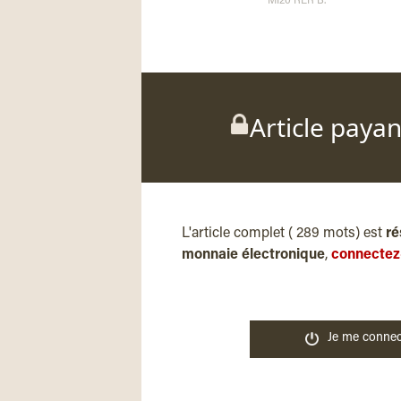
MI20 RER B.
Article paya
L'article complet ( 289 mots) est
ré
monnaie électronique
,
connectez
Je me connec