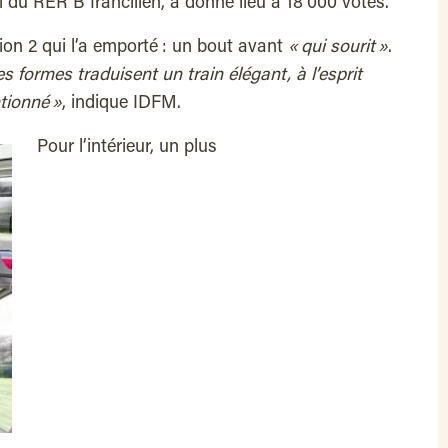
l du RER B francilien, a donné lieu à 18 000 votes.
ition 2 qui l’a emporté : un bout avant
« qui sourit »
.
s formes traduisent un train élégant, à l’esprit
ntionné »
, indique IDFM.
Pour l’intérieur, un plus