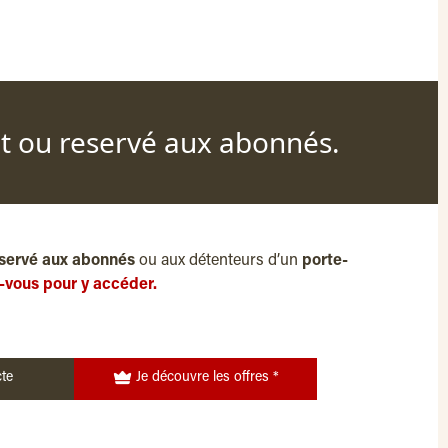
nt ou reservé aux abonnés.
servé aux abonnés
ou aux détenteurs d’un
porte-
-vous pour y accéder.
te
Je découvre les offres *