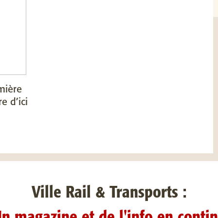
mière
e d’ici
Ville Rail & Transports :
n magazine et de l'info en conti