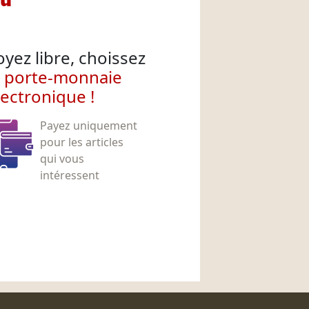
oyez libre, choissez
e porte-monnaie
lectronique !
Payez uniquement
pour les articles
qui vous
intéressent