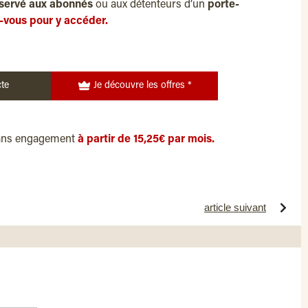
servé aux abonnés
ou aux détenteurs d’un
porte-
-vous pour y accéder.
te
Je découvre les offres *
ans engagement
à partir de 15,25€ par mois.
article suivant