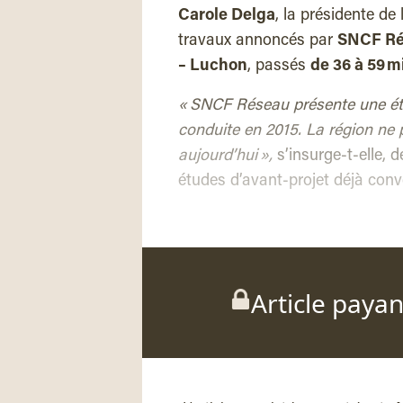
Carole Delga
, la présidente de
travaux annoncés par
SNCF R
– Luchon
, passés
de 36 à 59 m
« SNCF Réseau présente une étu
conduite en 2015. La région ne 
aujourd’hui »,
s’insurge-t-elle, 
études d’avant-projet déjà con
Article paya