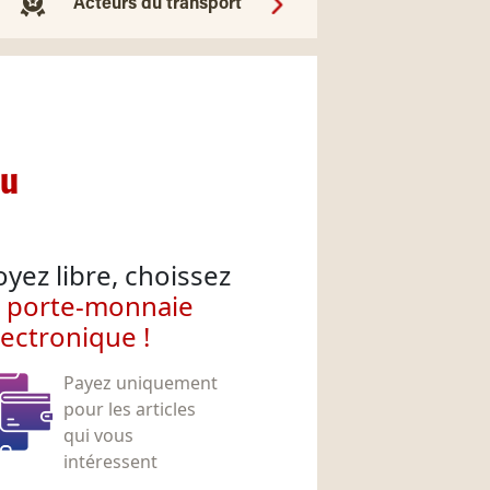
Acteurs du transport
nu
oyez libre, choissez
e porte-monnaie
lectronique !
Payez uniquement
pour les articles
qui vous
intéressent