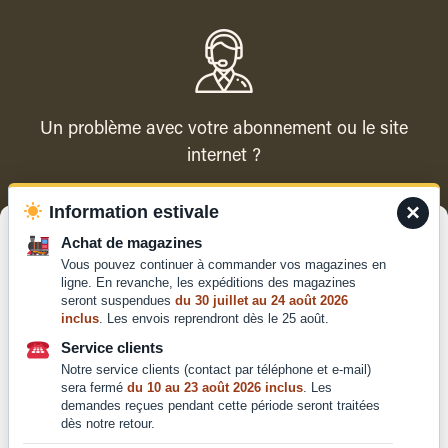
Un problème avec votre abonnement ou le site
internet ?
×
Information estivale
Contacter le service client
Gérer le consentement
Achat de magazines
Vous pouvez continuer à commander vos magazines en
Pour offrir les meilleures expériences, nous utilisons des technologies
ligne. En revanche, les expéditions des magazines
telles que les cookies pour stocker et/ou accéder aux informations des
seront suspendues
du 30 juillet au 24 août 2026
appareils. Le fait de consentir à ces technologies nous permettra de
inclus
. Les envois reprendront dès le 25 août.
traiter des données telles que le comportement de navigation ou les ID
Qui sommes-nous ?
uniques sur ce site. Le fait de ne pas consentir ou de retirer son
Service clients
Mentions légales
consentement peut avoir un effet négatif sur certaines caractéristiques
Notre service clients (contact par téléphone et e-mail)
et fonctions.
Conditions générales de
sera fermé
du 10 au 23 août 2026 inclus
. Les
demandes reçues pendant cette période seront traitées
vente et d'utilisation
dès notre retour.
Politique de
Accepter