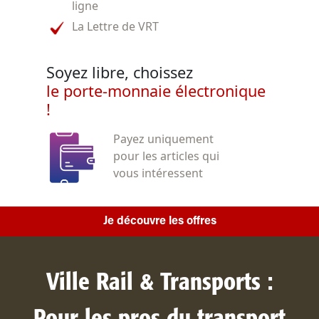
ligne
La Lettre de VRT
Soyez libre, choissez
le porte-monnaie électronique
!
Payez uniquement
pour les articles qui
vous intéressent
Je découvre les offres
Ville Rail & Transports :