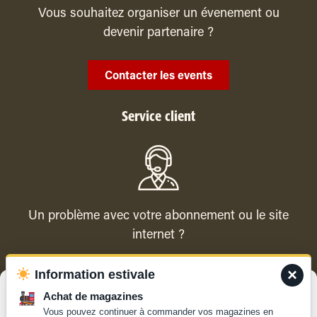
Vous souhaitez organiser un évenement ou
devenir partenaire ?
Contacter les events
Service client
Un problème avec votre abonnement ou le site
internet ?
×
Information estivale
Contacter le service client
Gérer le consentement
Achat de magazines
Vous pouvez continuer à commander vos magazines en
Pour offrir les meilleures expériences, nous utilisons des technologies