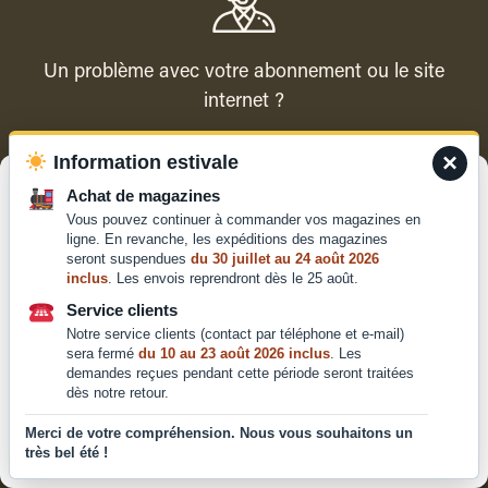
Un problème avec votre abonnement ou le site
internet ?
×
Information estivale
Contacter le service client
Gérer le consentement
Achat de magazines
Vous pouvez continuer à commander vos magazines en
Pour offrir les meilleures expériences, nous utilisons des technologies
ligne. En revanche, les expéditions des magazines
telles que les cookies pour stocker et/ou accéder aux informations des
seront suspendues
du 30 juillet au 24 août 2026
appareils. Le fait de consentir à ces technologies nous permettra de
inclus
. Les envois reprendront dès le 25 août.
traiter des données telles que le comportement de navigation ou les ID
Qui sommes-nous ?
uniques sur ce site. Le fait de ne pas consentir ou de retirer son
Service clients
Mentions légales
consentement peut avoir un effet négatif sur certaines caractéristiques
Notre service clients (contact par téléphone et e-mail)
et fonctions.
Conditions générales de
sera fermé
du 10 au 23 août 2026 inclus
. Les
demandes reçues pendant cette période seront traitées
vente et d'utilisation
dès notre retour.
Politique de
Accepter
confidentialité
Merci de votre compréhension. Nous vous souhaitons un
très bel été !
Déclaration de confidentialité